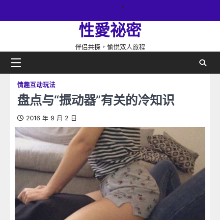
Skip
關
to
於
性愛祕密
content
網
站
伴侣共探，愉悦双人旅程
情趣互动玩法
盘点与“振动器”有关的冷知识
2016 年 9 月 2 日