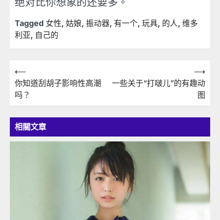
绝对比你想象的还要多。
Tagged
女性
,
姑娘
,
振动器
,
有一个
,
玩具
,
的人
,
维多
利亚
,
自己的
文
⟵
⟶
你知道刮胡子影响性高潮
一些关于“打啵儿”的有趣动
章
吗？
图
導
覽
相關文章