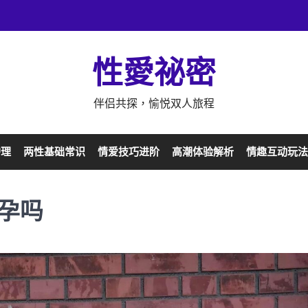
性愛祕密
伴侣共探，愉悦双人旅程
护理
两性基础常识
情爱技巧进阶
高潮体验解析
情趣互动玩法
孕吗