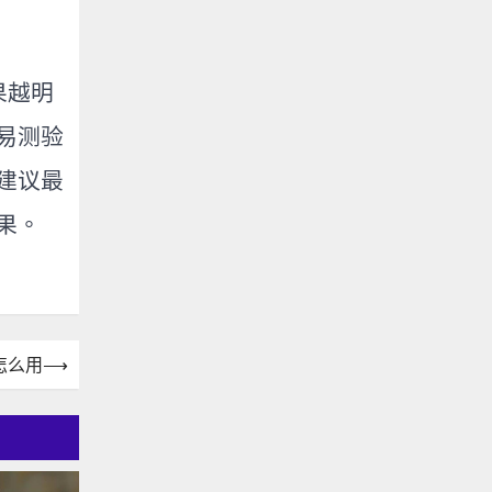
果越明
易测验
建议最
果。
怎么用
⟶