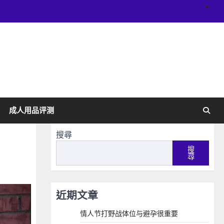
關
於
網
站
成人用品评测
搜尋
搜
尋
近期文章
情人节打野战体位与避孕很重要