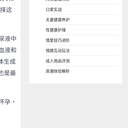
选择这
口爱实战
夫妻健康养护
性健康护理
尿液中
情爱技巧进阶
血液和
情趣互动玩法
体生成
成人用品评测
高潮体验解析
也是最
怀孕，