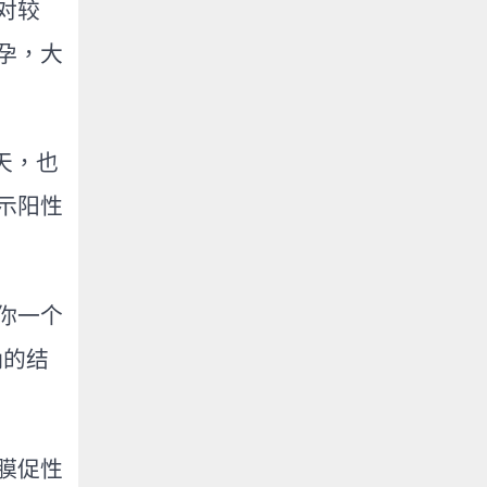
对较
孕，大
天，也
示阳性
你一个
确的结
膜促性