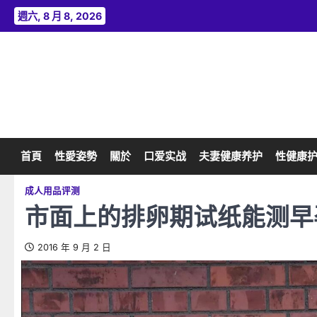
Skip
週六, 8 月 8, 2026
to
content
首頁
性愛姿勢
關於
口爱实战
夫妻健康养护
性健康
成人用品评测
市面上的排卵期试纸能测早
2016 年 9 月 2 日