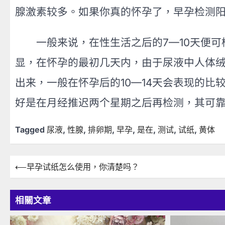
腺激素较多。如果你真的怀孕了，早孕检测
一般来说，在性生活之后的7—10天便可
显，在怀孕的最初几天内，由于尿液中人体
出来，一般在怀孕后的10—14天会表现的
好是在月经推迟两个星期之后再检测，其可
Tagged
尿液
,
性腺
,
排卵期
,
早孕
,
是在
,
测试
,
试纸
,
黄体
文
⟵
早孕试纸怎么使用，你清楚吗？
章
導
相關文章
覽