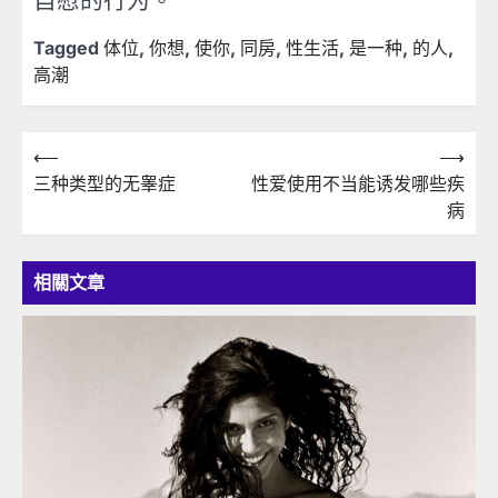
自慰的行为。
Tagged
体位
,
你想
,
使你
,
同房
,
性生活
,
是一种
,
的人
,
高潮
文
⟵
⟶
三种类型的无睾症
性爱使用不当能诱发哪些疾
章
病
導
覽
相關文章