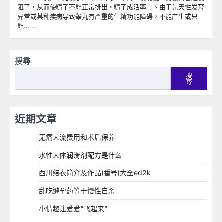
阻了，从而使精子不能正常排出。精子成活率二、由于先天性发育
异常或某种疾病导致睾丸有严重的生精功能障碍，不能产生或只
能… …
搜尋
搜
尋
近期文章
无痛人流费用和术后保养
水性人体润滑剂配方是什么
西川结衣简介及作品(番号)大全ed2k
乱吃避孕药等于慢性自杀
小情趣让爱爱“飞起来”