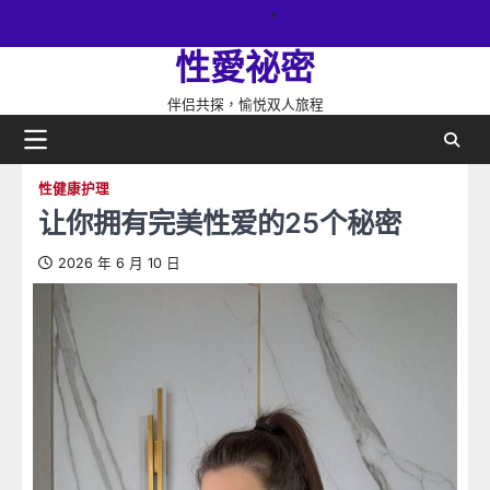
Skip
關
to
於
性愛祕密
content
網
站
伴侣共探，愉悦双人旅程
性健康护理
让你拥有完美性爱的25个秘密
2026 年 6 月 10 日