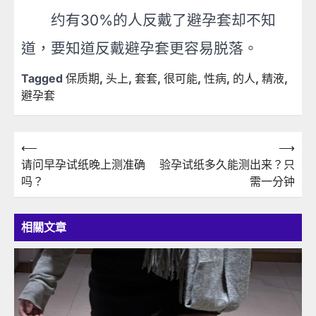
约有30%的人反戴了避孕套却不知
道，要知道反戴避孕套更容易脱落。
Tagged
保质期
,
头上
,
套套
,
很可能
,
性病
,
的人
,
精液
,
避孕套
文
⟵
⟶
请问早孕试纸晚上测准确
验孕试纸多久能测出来？只
章
吗？
需一分钟
導
覽
相關文章