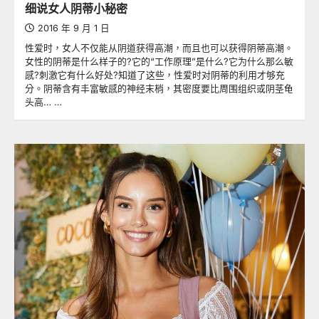
细说女人阴蒂小秘密
2016 年 9 月 1 日
性爱时，女人不仅能从阴道获得高潮，而且也可以获得阴蒂高潮。
女性的阴蒂是什么样子的?它的“工作原理”是什么?它为什么那么敏
感?刺激它有什么好处?知道了这些，性爱时对阴蒂的利用才够充
分。阴蒂含有丰富敏感的神经末梢，其密度要比周围组织或阴茎龟
头高… …