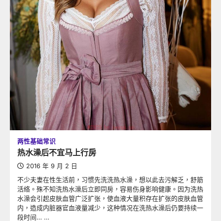
两性基础常识
热水澡后不宜马上行房
2016 年 9 月 2 日
不少夫妻在性生活前，习惯先洗洗热水澡，想以此去污解乏，舒筋
活络。殊不知洗热水澡后立即同房，容易伤身影响健康。因为洗热
水澡会引起皮肤血管广泛扩张，使血液大量积存在扩张的皮肤血管
内，造成内脏器官血液量减少，这种情况在洗热水澡后仍要持续一
段时间… …