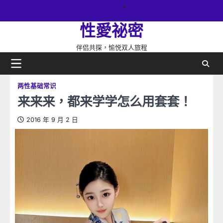
Skip
關
to
於
性愛祕密
content
網
站
伴侣共探，愉悦双人旅程
两性基础常识
来来来，都来学学怎么用套套！
2016 年 9 月 2 日