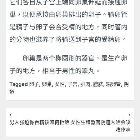
它们各自从子宫上端向卵巢伸延而接通卵
巢，以便承接由卵巢排出的卵子。输卵管
是精子与卵子会合受精的地方，同时管内
的分物也滋养了将输送到子宫的受精卵。
卵巢是两个椭圆形的器官，是生产卵
子的地方，相当于男性的睾丸。
Tagged
卵子
,
卵巢
,
女性
,
子宫
,
肌肉
,
膀胱
,
输卵管
,
阴
道
文
⟵
⟶
男人强迫你吞精该如何拒绝
女性生殖器官阴道为啥会噗
章
噗作响
導