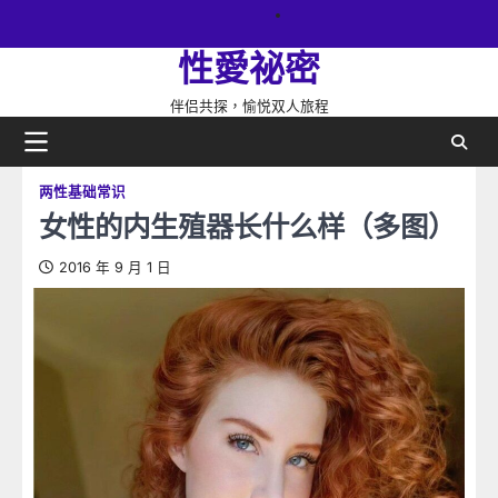
Skip
關
to
於
性愛祕密
content
網
站
伴侣共探，愉悦双人旅程
两性基础常识
女性的内生殖器长什么样（多图）
2016 年 9 月 1 日