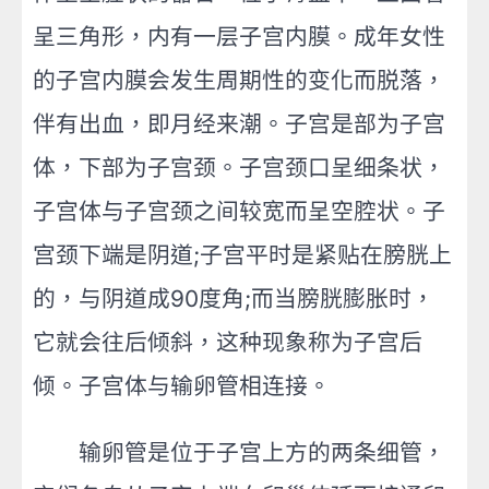
呈三角形，内有一层子宫内膜。成年女性
的子宫内膜会发生周期性的变化而脱落，
伴有出血，即月经来潮。子宫是部为子宫
体，下部为子宫颈。子宫颈口呈细条状，
子宫体与子宫颈之间较宽而呈空腔状。子
宫颈下端是阴道;子宫平时是紧贴在膀胱上
的，与阴道成90度角;而当膀胱膨胀时，
它就会往后倾斜，这种现象称为子宫后
倾。子宫体与输卵管相连接。
输卵管是位于子宫上方的两条细管，