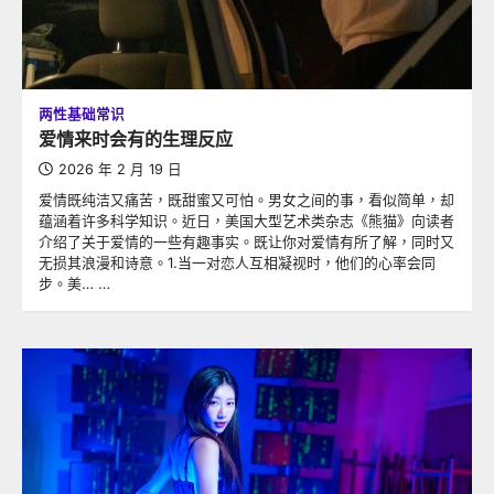
两性基础常识
爱情来时会有的生理反应
2026 年 2 月 19 日
爱情既纯洁又痛苦，既甜蜜又可怕。男女之间的事，看似简单，却
蕴涵着许多科学知识。近日，美国大型艺术类杂志《熊猫》向读者
介绍了关于爱情的一些有趣事实。既让你对爱情有所了解，同时又
无损其浪漫和诗意。1.当一对恋人互相凝视时，他们的心率会同
步。美… …