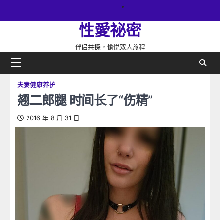
Skip
關
to
於
性愛祕密
content
網
站
伴侣共探，愉悦双人旅程
夫妻健康养护
翘二郎腿 时间长了“伤精”
2016 年 8 月 31 日