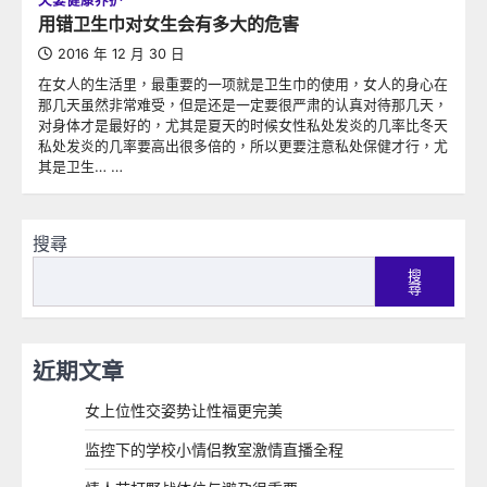
用错卫生巾对女生会有多大的危害
2016 年 12 月 30 日
在女人的生活里，最重要的一项就是卫生巾的使用，女人的身心在
那几天虽然非常难受，但是还是一定要很严肃的认真对待那几天，
对身体才是最好的，尤其是夏天的时候女性私处发炎的几率比冬天
私处发炎的几率要高出很多倍的，所以更要注意私处保健才行，尤
其是卫生… …
搜尋
搜
尋
近期文章
女上位性交姿势让性福更完美
监控下的学校小情侣教室激情直播全程