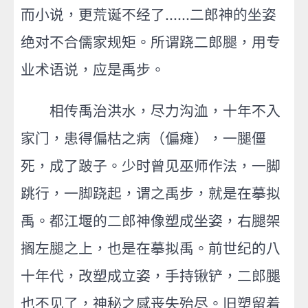
而小说，更荒诞不经了……二郎神的坐姿
绝对不合儒家规矩。所谓跷二郎腿，用专
业术语说，应是禹步。
相传禹治洪水，尽力沟洫，十年不入
家门，患得偏枯之病（偏瘫），一腿僵
死，成了跛子。少时曾见巫师作法，一脚
跳行，一脚跷起，谓之禹步，就是在摹拟
禹。都江堰的二郎神像塑成坐姿，右腿架
搁左腿之上，也是在摹拟禹。前世纪的八
十年代，改塑成立姿，手持锹铲，二郎腿
也不见了，神秘之感丧失殆尽。旧塑留着