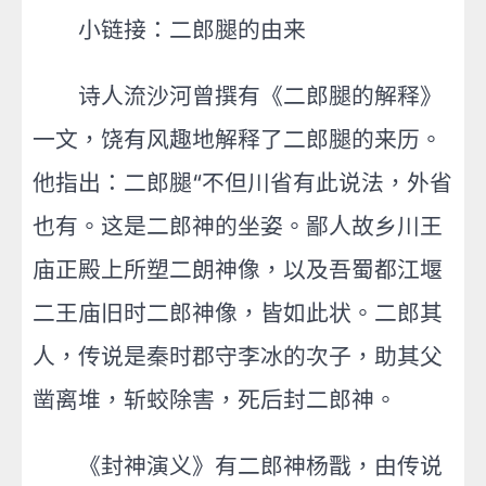
小链接：二郎腿的由来
诗人流沙河曾撰有《二郎腿的解释》
一文，饶有风趣地解释了二郎腿的来历。
他指出：二郎腿“不但川省有此说法，外省
也有。这是二郎神的坐姿。鄙人故乡川王
庙正殿上所塑二朗神像，以及吾蜀都江堰
二王庙旧时二郎神像，皆如此状。二郎其
人，传说是秦时郡守李冰的次子，助其父
凿离堆，斩蛟除害，死后封二郎神。
《封神演义》有二郎神杨戬，由传说