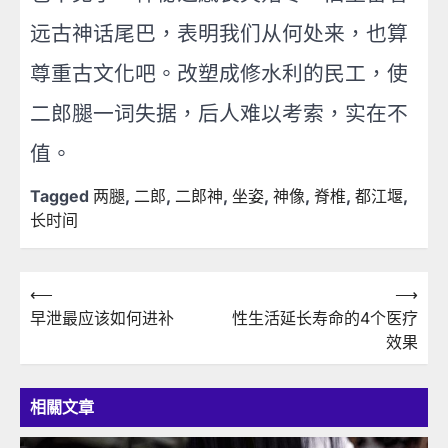
远古神话尾巴，表明我们从何处来，也算
尊重古文化吧。改塑成修水利的民工，使
二郎腿一词失据，后人难以考索，实在不
值。
Tagged
两腿
,
二郎
,
二郎神
,
坐姿
,
神像
,
脊椎
,
都江堰
,
长时间
文
⟵
⟶
早泄最应该如何进补
性生活延长寿命的4个医疗
章
效果
導
覽
相關文章